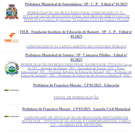
Prefeitura Municipal de Itapetininga / SP - C. P. - Edital nº 01/2023
HOMOLOGAÇÃO DO RESULTADO FINAL COMUNICADO Nº 25 –
DIVULGAÇÃO DO RESULTADO FINAL DAS PROVAS OBJETIVAS E DE
TÍTULOS Engenheiro Agrônomo, Engenheiro Civil e Engenheiro Florestal
FIEB - Fundação Instituto de Educação de Barueri - SP - C. P. - Edital nº
01/2025
COMUNICADO Nº 04 CANCELAMENTO DO CONCURSO PÚBLICO
Prefeitura Municipal de Itapira / SP - Concurso Público - Edital nº
01/2025
HOMOLOGAÇÃO DO RESULTADO FINAL DA PROVA DE TÍTULOS Cargos
de 201 – Inspetor de Alunos, 202 – Secretário de Escola, 203 – Tutor
Educacional, 301 – Professor Adjunto de Educação Infantil, 302 – Professor de
Educação Infantil I, 303 – Professor de Educação de Jovens e Adultos II, 304 –
Professor de Ensino Fundamental II – Artes, 305 – Professor de Ensino
Fundamental II – Educação Física e 306 – Psicopedagogo
Prefeitura de Francisco Morato - CP 01/2025 - Educação
EDITAL DE HOMOLOGAÇÃO
Prefeitura de Francisco Morato - CP 03/2025 - Guarda Civil Municipal
COMUNICADO DE DIVULGAÇÃO DO RESULTADO PROVISÓRIO DA
SEXTA FASE – INVESTIGAÇÃO SOCIAL E COMPORTAMENTAL CARGO:
213 – GUARDA CIVIL MUNICIPAL