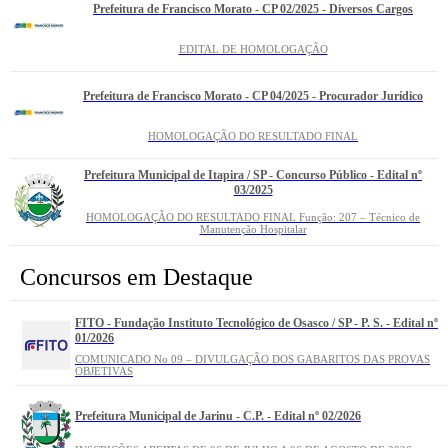
Prefeitura de Francisco Morato - CP 02/2025 - Diversos Cargos
EDITAL DE HOMOLOGAÇÃO
Prefeitura de Francisco Morato - CP 04/2025 - Procurador Jurídico
HOMOLOGAÇÃO DO RESULTADO FINAL
Prefeitura Municipal de Itapira / SP - Concurso Público - Edital nº
03/2025
HOMOLOGAÇÃO DO RESULTADO FINAL Função: 207 – Técnico de
Manutenção Hospitalar
Prefeitura de Francisco Morato - CP 05/2025 - Educação
Concursos em Destaque
HOMOLOGAÇÃO DO RESULTADO FINAL CARGOS: 301 –
COORDENADOR(A) PEDAGÓGICO E 303 – ORIENTADOR EDUCACIONAL
FITO - Fundação Instituto Tecnológico de Osasco / SP - P. S. - Edital nº
01/2026
Prefeitura Municipal de Itatiba / SP - P. S. - Edital nº 05/2025
COMUNICADO No 09 – DIVULGAÇÃO DOS GABARITOS DAS PROVAS
​​​​​​​EMPREGOS: 301 – PROFESSOR DE DESENVOLVIMENTO INFANTIL (PDI);
OBJETIVAS
302 – PROFESSOR DE EDUCAÇÃO INFANTIL (PEI); 303 – PROFESSOR DE
EDUCAÇÃO BÁSICA – PEB I: 1o AO 5o ANO; 304 – PROFESSOR DE
EDUCAÇÃO BÁSICA – PEB I: EDUCAÇÃO ESPECIAL; 305 – PROFESSOR
DE EDUCAÇÃO BÁSICA – PEB II: ARTES; 306 – PROFESSOR DE
Prefeitura Municipal de Jarinu - C.P. - Edital nº 02/2026
EDUCAÇÃO BÁSICA – PEB II: CIÊNCIAS; 307 – PROFESSOR DE
EDUCAÇÃO BÁSICA – PEB II: EDUCAÇÃO FÍSICA; 308 – PROFESSOR DE
Prefeitura Municipal de Santa Gertrudes / SP - C.P. - Edital nº 01/2025
EDUCAÇÃO BÁSICA – PEB II: GEOGRAFIA; 309 – PROFESSOR DE