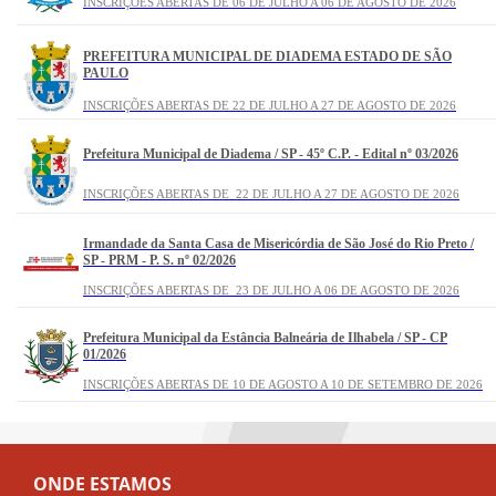
INSCRIÇÕES ABERTAS DE 06 DE JULHO A 06 DE AGOSTO DE 2026
EDUCAÇÃO BÁSICA – PEB II: HISTÓRIA; 310 – PROFESSOR DE
EDUCAÇÃO BÁSICA – PEB II: INGLÊS; 311 – PROFESSOR DE EDUCAÇÃO
BÁSICA – PEB II: MATEMÁTICA e 312 – PROFESSOR DE EDUCAÇÃO
TERMO DE HOMOLOGAÇÃO
BÁSICA – PEB II: LÍNGUA PORTUGUESA TERMO DE HOMOLOGAÇÃO
PREFEITURA MUNICIPAL DE DIADEMA ESTADO DE SÃO
PAULO
Prefeitura Municipal de Itatiba / SP - P. S. - Edital nº 06/2025
INSCRIÇÕES ABERTAS DE 22 DE JULHO A 27 DE AGOSTO DE 2026
Empregos: 201 – Auxiliar de Classe I e 202 – Auxiliar de Classe II TERMO DE
HOMOLOGAÇÃO
Prefeitura Municipal de Diadema / SP - 45º C.P. - Edital nº 03/2026
Companhia Regional de Abastecimento Integrado de Santo André -
CRAISA - C.P. - Edital 01/2025
INSCRIÇÕES ABERTAS DE 22 DE JULHO A 27 DE AGOSTO DE 2026
HOMOLOGAÇÃO DO RESULTADO FINAL EMPREGOS: 201 – AJUDANTE
DE COZINHA, 205 – CARPINTEIRO, 208 – ENCANADOR, 210 –
MOTORISTA, 212 – PINTOR, 214 – SOLDADOR / SERRALHEIRO, 216 –
Irmandade da Santa Casa de Misericórdia de São José do Rio Preto /
ELETRICISTA E 312 – FISCAL DE COMÉRCIO VAREJISTA E ATACADISTA
SP - PRM - P. S. nº 02/2026
Prefeitura de Francisco Morato - CP 01/2026
INSCRIÇÕES ABERTAS DE 23 DE JULHO A 06 DE AGOSTO DE 2026
COMUNICADO DE SUSPENSÃO DOS EFEITOS DO ATO DE
HOMOLOGAÇÃO DO RESULTADO FINAL E NOMEAÇÃO DO CARGO 308
– ASSISTENTE TÉCNICO PEDAGÓGICO – MATEMÁTICA
Prefeitura Municipal da Estância Balneária de Ilhabela / SP - CP
01/2026
Prefeitura Municipal de Jarinu - C.P. - Edital nº 01/2026
INSCRIÇÕES ABERTAS DE 10 DE AGOSTO A 10 DE SETEMBRO DE 2026
RETIFICAÇÃO Nº 04
Fundação PRÓ-SANGUE Hemocentro de São Paulo / SP - Concurso
ONDE ESTAMOS
Público nº 01/2026