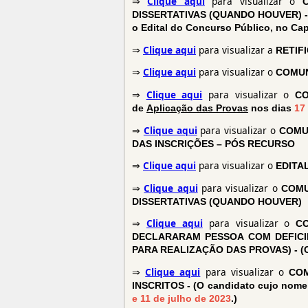
⇒
Clique aqui
para visualizar o
DISSERTATIVAS (QUANDO HOUVER) - RET
o Edital do Concurso Público, no Cap
⇒
Clique aqui
para visualizar a
RETIF
⇒
Clique aqui
para visualizar o
COMUN
⇒
Clique aqui
para visualizar o
CO
de
Aplicação das Provas
nos dias
17
⇒
Clique aqui
para visualizar o
COMU
DAS INSCRIÇÕES – PÓS RECURSO
⇒
Clique aqui
para visualizar o
EDITA
⇒
Clique aqui
para visualizar o
COMU
DISSERTATIVAS (QUANDO HOUVER)
⇒
Clique aqui
para visualizar o
C
DECLARARAM PESSOA COM DEFICI
PARA REALIZAÇÃO DAS PROVAS) - (Con
⇒
Clique aqui
para visualizar o
COM
INSCRITOS - (O candidato cujo nome 
e 11 de julho de 2023
.)