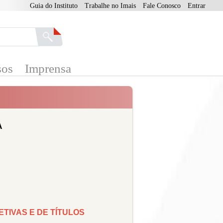
Guia do Instituto
Trabalhe no Imais
Fale Conosco
Entrar
sos
Imprensa
A
ETIVAS E DE TÍTULOS