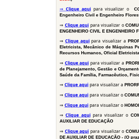
⇒
Clique aqui
para visualizar o
C
Engenheiro Civil e Engenheiro Flores
⇒
Clique aqui
para visualizar o
COMU
ENGENHEIRO CIVIL E ENGENHEIRO 
⇒
Clique aqui
para visualizar a
PROR
Eletricista, Mecânico de Máquinas Pe
Recursos Humanos, Oficial Eletricista
⇒
Clique aqui
para visualizar a
PRORR
de Planejamento, Gestão e Orçamento,
Saúde da Família, Farmacêutico, Fisi
⇒
Clique aqui
para visualizar a
PRORR
⇒
Clique aqui
para visualizar o
COMUN
⇒
Clique aqui
para visualizar o
HOMOL
⇒
Clique aqui
para visualizar o
COM
AUXILIAR DE EDUCAÇÃO
⇒
Clique aqui
para visualizar o
COMU
DE AUXILIAR DE EDUCAÇÃO - (
O praz