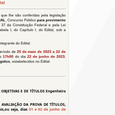
tal
que lhe são conferidas pela legislação
IAL
, Concurso Público
para provimento
o 37 da Constituição Federal e pela Lei
ela I, do Capítulo I, do Edital, sob a
tegrante do Edital.
período de
25 de maio de 2023 a 22 de
às
17h00
do dia
22 de junho de 2023
,
igidos
, estabelecidos no Edital.
BJETIVAS E DE TÍTULOS Engenheiro
 AVALIAÇÃO DA PROVA DE TÍTULOS,
is,ou seja, dias
01 e 02 de junho de