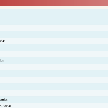
adas
los
emias
o Social