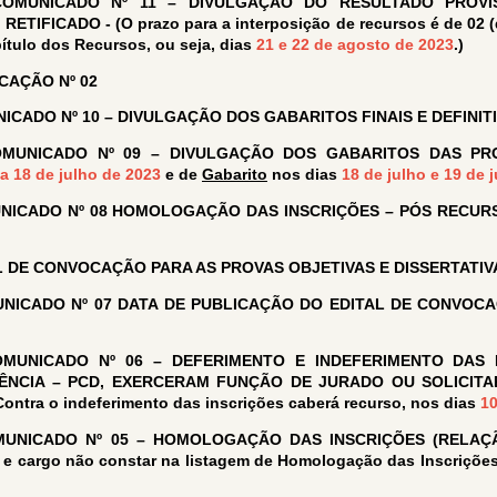
COMUNICADO Nº 11 – DIVULGAÇÃO DO RESULTADO PROVI
IFICADO - (O prazo para a interposição de recursos é de 02 (d
ítulo dos Recursos, ou seja, dias
21 e 22 de agosto de 2023
.)
ICAÇÃO Nº 02
ICADO Nº 10 – DIVULGAÇÃO DOS GABARITOS FINAIS E DEFINIT
MUNICADO Nº 09 – DIVULGAÇÃO DOS GABARITOS DAS PR
 a 18 de julho de 2023
e de
Gabarito
nos dias
18 de julho e 19 de 
NICADO Nº 08 HOMOLOGAÇÃO DAS INSCRIÇÕES – PÓS RECUR
L DE CONVOCAÇÃO PARA AS PROVAS OBJETIVAS E DISSERTATI
NICADO Nº 07 DATA DE PUBLICAÇÃO DO EDITAL DE CONVOCA
OMUNICADO Nº 06 – DEFERIMENTO E INDEFERIMENTO DAS 
ÊNCIA – PCD, EXERCERAM FUNÇÃO DE JURADO OU SOLICITA
tra o indeferimento das inscrições caberá recurso, nos dias
10
UNICADO Nº 05 – HOMOLOGAÇÃO DAS INSCRIÇÕES (RELAÇ
e cargo não constar na listagem de Homologação das Inscrições