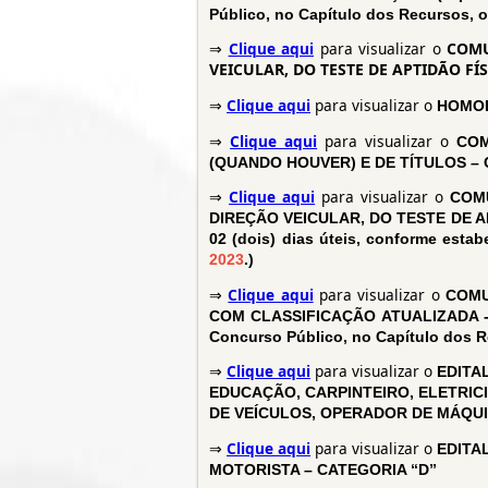
Público, no Capítulo dos Recursos, o
⇒
Clique aqui
para visualizar o
COMU
VEICULAR, DO TESTE DE APTIDÃO FÍ
⇒
Clique aqui
para visualizar o
HOMOL
⇒
Clique aqui
para visualizar o
COM
(QUANDO HOUVER) E DE TÍTULOS –
⇒
Clique aqui
para visualizar o
COM
DIREÇÃO VEICULAR, DO TESTE DE APT
02 (dois) dias úteis, conforme esta
2023
.)
⇒
Clique aqui
para visualizar o
COMU
COM CLASSIFICAÇÃO ATUALIZADA - (O 
Concurso Público, no Capítulo dos R
⇒
Clique aqui
para visualizar o
EDITA
EDUCAÇÃO, CARPINTEIRO, ELETRICI
DE VEÍCULOS, OPERADOR DE MÁQUI
⇒
Clique aqui
para visualizar o
EDITA
MOTORISTA – CATEGORIA “D”