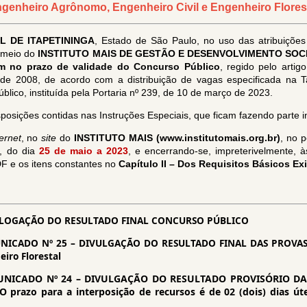
genheiro Agrônomo, Engenheiro Civil e Engenheiro Flores
L DE ITAPETININGA
, Estado de São Paulo, no uso das atribuições 
r meio do
INSTITUTO MAIS DE GESTÃO E DESENVOLVIMENTO SOC
m no prazo de validade do Concurso Público
, regido pelo artig
 2008, de acordo com a distribuição de vagas especificada na Tab
ico, instituída pela Portaria nº 239, de 10 de março de 2023.
posições contidas nas Instruções Especiais, que ficam fazendo parte in
ernet
, no
site
do
INSTITUTO MAIS (www.institutomais.org.br)
, no 
, do dia
25 de maio a 2023
, e encerrando-se, impreterivelmente, 
/DF e os itens constantes no
Capítulo II – Dos Requisitos Básicos Ex
OGAÇÃO DO RESULTADO FINAL CONCURSO PÚBLICO
ICADO Nº 25 – DIVULGAÇÃO DO RESULTADO FINAL DAS PROVAS O
iro Florestal
NICADO Nº 24 – DIVULGAÇÃO DO RESULTADO PROVISÓRIO DA
azo para a interposição de recursos é de 02 (dois) dias úte