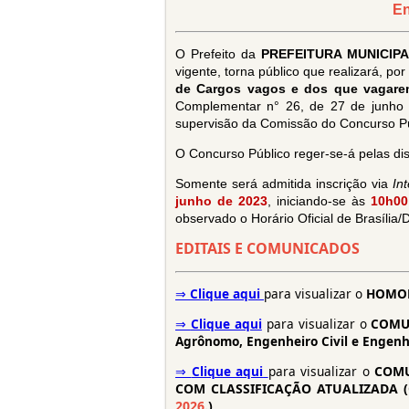
En
O Prefeito da
PREFEITURA MUNICIPA
vigente, torna público que realizará, po
de Cargos vagos e dos que vagare
Complementar n° 26, de 27 de junho de
supervisão da Comissão do Concurso Públ
O Concurso Público reger-se-á pelas dis
Somente será admitida inscrição via
Int
junho de 2023
,
iniciando-se às
10h00
observado o Horário Oficial de Brasília
EDITAIS E COMUNICADOS
⇒
Clique aqui
para visualizar o
HOMOL
⇒
Clique aqui
para visualizar o
COMUN
Agrônomo, Engenheiro Civil e Engenhe
⇒
Clique aqui
para visualizar o
COMU
COM CLASSIFICAÇÃO ATUALIZADA (O pr
2026
.)