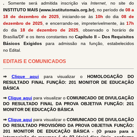
.
Somente será admitida inscrição via
Internet
, no site do
INSTITUTO MAIS (www.institutomais.org.br)
, no período de
08 a
18 de dezembro de 2025
,
iniciando-se às
10h
do dia
08 de
dezembro de 2025
, e encerrando-se, impreterivelmente, às
17h
do dia
18 de dezembro de 2025
, observado o horário de
Brasília/DF e os itens constantes no
Capítulo II – Dos Requisitos
Básicos Exigidos
para admissão na função, estabelecidos
no Edital.
EDITAIS E COMUNICADOS
⇒
Clique aqui
para visualizar o
HOMOLOGAÇÃO DO
RESULTADO FINAL FUNÇÃO: 201 MONITOR DE EDUCAÇÃO
BÁSICA
⇒
Clique aqui
para visualizar o
COMUNICADO DE DIVULGAÇÃO
DO RESULTADO FINAL DA
PROVA OBJETIVA
FUNÇÃO: 201
MONITOR DE EDUCAÇÃO BÁSICA
⇒
Clique aqui
para visualizar o
COMUNICADO DE DIVULGAÇÃO
DO RESULTADO PROVISÓRIO DA PROVA OBJETIVA FUNÇÃO:
201 MONITOR DE EDUCAÇÃO BÁSICA - (O prazo para a
interposição de recursos é de 02 (dois) dias úteis, conforme