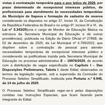
vistas à contratação temporária
para o ano letivo de 2026
, por
prazo determinado de excepcional interesse público, de
profissionais para atendimento às necessidades temporárias
do Município de Itapeva e formação de cadastro de reserva
considerando os dispostos no artigo 37, Inciso IX, da Constituição
da República Federativa do Brasil e no artigo 6º, incisos III e VI, da
Lei nº 5.343/25
(cria o cargo de Monitor de Educação Básica na
estrutura da Secretaria Municipal da Educação e dá outras
providências), publicada na Edição do Diário Oficial nº 2785B, de
02 de dezembro de 2025, da Lei Municipal nº 4.769/2022, que
dispõem sobre a contratação de pessoal para atender
necessidades temporárias de excepcional interesse público e
considerando as justificativas trazida pela Secretaria Municipal de
Educação no processo administrativo
E – 19976/2025
, de acordo
com a distribuição de vagas especificada no
Capítulo I
– Das
Disposições Preliminares, Tabela I
, deste Edital, observados os
termos da legislação vigente, sob a supervisão da Comissão do
Processo Seletivo Simplificado, instituída pela
P
ortaria n.º 9.946,
de 14 de julho de 2025
.
O Processo Seletivo Simplificado reger-se-á pelas disposições
contidas nas Instruções Especiais, que ficam fazendo parte
integrante do Edital.