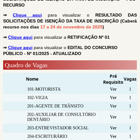
RECURSO
⇒
Clique aqui
para visualizar o
RESULTADO DAS
SOLICITAÇÕES DE ISENÇÃO DA TAXA DE INSCRIÇÃO (Caberá
recurso nos dias
17 a 24 de novembro de 2025
)
⇒
Clique aqui
para visualizar a
RETIFICAÇÃO Nº 01
⇒
Clique aqui
para visualizar o
EDITAL DO CONCURSO
PÚBLICO - Nº 01/2025 - ATUALIZADO
Quadro de Vagas
Pré
Nome
Vagas
Requisito
101-MOTORISTA
Ver
1
102-VIGIA
Ver
1
201-AGENTE DE TRÂNSITO
Ver
1
202-AUXILIAR DE CONSULTÓRIO
Ver
1
DENTÁRIO
203-ENTREVISTADOR SOCIAL
Ver
1
204-ESCRITURÁRIO
Ver
1