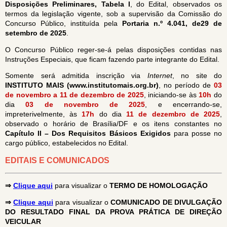
Disposições Preliminares, Tabela I
, do Edital, observados os
termos da legislação vigente, sob a supervisão da Comissão do
Concurso Público, instituída pela
P
ortaria n.º 4.041, de29 de
setembro de 2025
.
O Concurso Público reger-se-á pelas disposições contidas nas
Instruções Especiais, que ficam fazendo parte integrante do Edital.
Somente será admitida inscrição via
Internet
, no site do
INSTITUTO MAIS (www.institutomais.org.br)
, no período de
03
de novembro a 11 de dezembro de 2025
,
iniciando-se às
10h
do
dia
03 de novembro de 2025
, e encerrando-se,
impreterivelmente, às
17h
do dia
11 de dezembro de 2025
,
observado o horário de Brasília/DF e os itens constantes no
Capítulo II – Dos Requisitos Básicos Exigidos
para posse no
cargo público, estabelecidos no Edital.
EDITAIS E COMUNICADOS
⇒
Clique aqui
para visualizar o
TERMO DE HOMOLOGAÇÃO
⇒
Clique aqui
para visualizar o
COMUNICADO DE DIVULGAÇÃO
DO RESULTADO FINAL DA PROVA PRÁTICA DE DIREÇÃO
VEICULAR